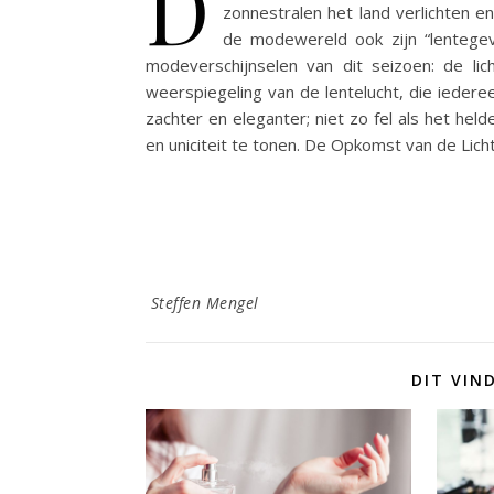
D
zonnestralen het land verlichten e
de modewereld ook zijn “lentege
modeverschijnselen van dit seizoen: de lic
weerspiegeling van de lentelucht, die iederee
zachter en eleganter; niet zo fel als het he
en uniciteit te tonen. De Opkomst van de Li
Steffen Mengel
DIT VIN