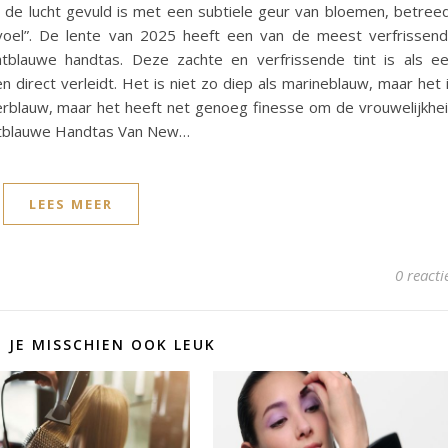
n de lucht gevuld is met een subtiele geur van bloemen, betree
voel”. De lente van 2025 heeft een van de meest verfrissen
htblauwe handtas. Deze zachte en verfrissende tint is als e
n direct verleidt. Het is niet zo diep als marineblauw, maar het 
lderblauw, maar het heeft net genoeg finesse om de vrouwelijkhe
chtblauwe Handtas Van New…
LEES MEER
0 reacti
D JE MISSCHIEN OOK LEUK