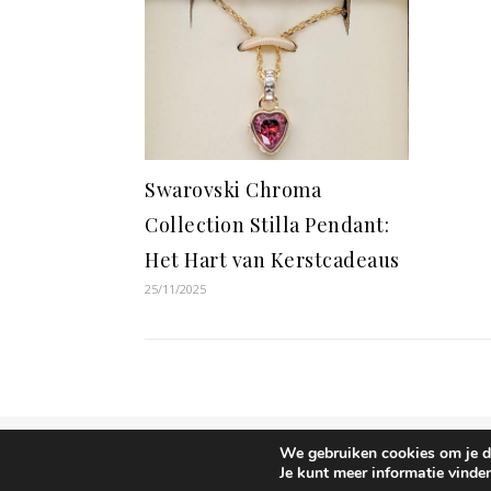
Swarovski Chroma
Collection Stilla Pendant:
Het Hart van Kerstcadeaus
25/11/2025
We gebruiken cookies om je de
Ashe thema door
WP Royal
.
Je kunt meer informatie vinde