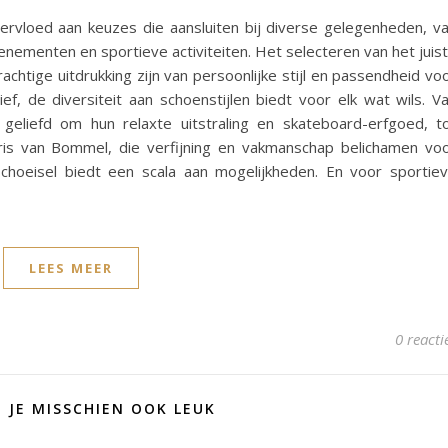
ervloed aan keuzes die aansluiten bij diverse gelegenheden, v
nementen en sportieve activiteiten. Het selecteren van het juis
chtige uitdrukking zijn van persoonlijke stijl en passendheid vo
ief, de diversiteit aan schoenstijlen biedt voor elk wat wils. V
geliefd om hun relaxte uitstraling en skateboard-erfgoed, t
is van Bommel, die verfijning en vakmanschap belichamen vo
hoeisel biedt een scala aan mogelijkheden. En voor sportie
LEES MEER
0 reacti
D JE MISSCHIEN OOK LEUK