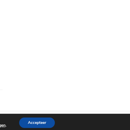
Copyright © 2025
Modetendances
.
Accepteer
ngen
.