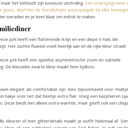
aar het behoudt zijn luxueuze uitstraling.
Een smaragdgroene 
e glans, alsof het de feestlichtjes weerspiegelt bij elke bewegi
n sieraden en je bent klaar om indruk te maken.
amiliediner
Deze jurk heeft een flatterende A-lijn en een diepe V-hals die
n. Het zachte fluweel voelt heerlijk aan en de rijke kleur straalt
 Deze jurk heeft een speelse asymmetrische zoom en subtiele
ng. De klassieke zwarte kleur maakt hem tijdloos.
wel elegant als comfortabel zijn. Kies bijvoorbeeld voor muiltj
in hakje voor net dat beetje extra flair. Voeg een kasjmieren sja
rijs. Deze biedt niet alleen extra warmte, maar geeft ook een chiq
llic kleuren of met glitterdetails maakt je outfit helemaal af. De
my Choo of een subtielere variant van Ted Baker. Je zult stral