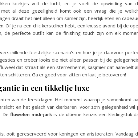
ken koekjes vult de lucht, en je voelt de opwinding van 
met al deze gezelligheid komt ook een vraag die je wellic
gen draait het niet alleen om samenzijn, heerlijk eten en cadeau
en. Of je nu een chic kerstdiner hebt, een knusse avond bij de op
, de perfecte outfit kan de finishing touch zijn om elk mome
erschillende feestelijke scenario’s en hoe je je daarvoor perfe
gesties en creëer looks die niet alleen passen bij de gelegenhei
 fluweel dat straalt als een sterrenhemel, kasjmier dat aanvoelt a
en schitteren. Ga er goed voor zitten en laat je betoveren!
gantie in een tikkeltje luxe
epunten van de feestdagen. Het moment waarop je samenkomt a
rslicht en het gelach van dierbaren. Voor zo’n gelegenheid wil 
t. De
fluwelen midi-jurk
is de ultieme keuze: een kledingstuk d
nis, ooit gereserveerd voor koningen en aristocraten. Vandaag 