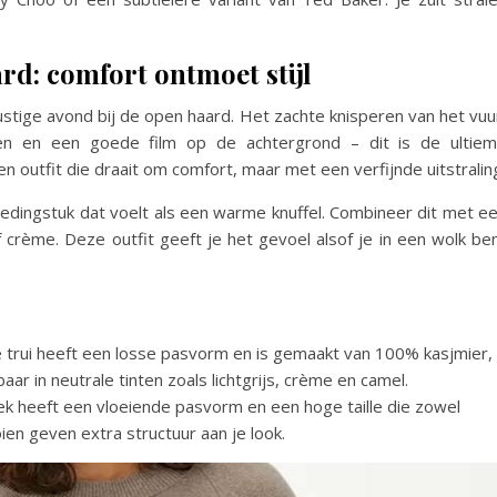
rd: comfort ontmoet stijl
rustige avond bij de open haard. Het zachte knisperen van het vuu
n en een goede film op de achtergrond – dit is de ultie
n outfit die draait om comfort, maar met een verfijnde uitstralin
kledingstuk dat voelt als een warme knuffel. Combineer dit met e
f crème. Deze outfit geeft je het gevoel alsof je in een wolk be
e trui heeft een losse pasvorm en is gemaakt van 100% kasjmier,
ar in neutrale tinten zoals lichtgrijs, crème en camel.
ek heeft een vloeiende pasvorm en een hoge taille die zowel
oien geven extra structuur aan je look.