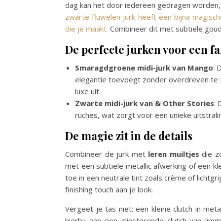
dag kan het door iedereen gedragen worden, m
zwarte fluwelen jurk heeft een bijna magisch
die je maakt.
Combineer dit met subtiele goude
De perfecte jurken voor een f
Smaragdgroene midi-jurk van Mango
: 
elegantie toevoegt zonder overdreven te zij
luxe uit.
Zwarte midi-jurk van & Other Stories
:
ruches, wat zorgt voor een unieke uitstrali
De magie zit in de details
Combineer de jurk met
leren muiltjes
die zo
met een subtiele metallic afwerking of een kle
toe in een neutrale tint zoals crème of lichtg
finishing touch aan je look.
Vergeet je tas niet: een kleine clutch in meta
hierbij aan een glinsterende clutch van Jim