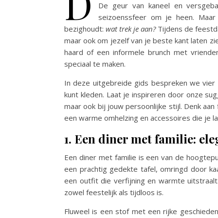
D
De geur van kaneel en versgebak
seizoenssfeer om je heen. Maar 
bezighoudt:
wat trek je aan?
Tijdens de feestda
maar ook om jezelf van je beste kant laten zi
haard of een informele brunch met vrienden
speciaal te maken.
In deze uitgebreide gids bespreken we vier v
kunt kleden. Laat je inspireren door onze sug
maar ook bij jouw persoonlijke stijl. Denk aan
een warme omhelzing en accessoires die je lat
1. Een diner met familie: ele
Een diner met familie is een van de hoogt
een prachtig gedekte tafel, omringd door kaa
een outfit die verfijning en warmte uitstraal
zowel feestelijk als tijdloos is.
Fluweel is een stof met een rijke geschiede