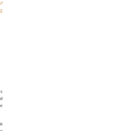
of
ng
es
al
ue
nk
en