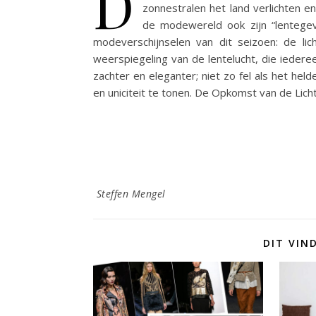
D
zonnestralen het land verlichten e
de modewereld ook zijn “lentege
modeverschijnselen van dit seizoen: de lic
weerspiegeling van de lentelucht, die iederee
zachter en eleganter; niet zo fel als het he
en uniciteit te tonen. De Opkomst van de Li
Steffen Mengel
DIT VIN