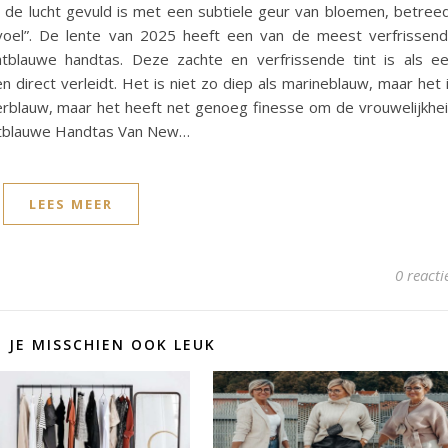
n de lucht gevuld is met een subtiele geur van bloemen, betree
voel”. De lente van 2025 heeft een van de meest verfrissen
htblauwe handtas. Deze zachte en verfrissende tint is als e
n direct verleidt. Het is niet zo diep als marineblauw, maar het 
lderblauw, maar het heeft net genoeg finesse om de vrouwelijkhe
chtblauwe Handtas Van New…
LEES MEER
0 reacti
D JE MISSCHIEN OOK LEUK