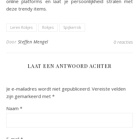
online platforms en laat je persoonlijkheid stralen met
deze trendy items.
Leren Rokjes
Rokjes
Spijkerrok
Door
Steffen Mengel
0 reacties
LAAT EEN ANTWOORD ACHTER
Je e-mailadres wordt niet gepubliceerd.
Vereiste velden
zijn gemarkeerd met
*
Naam
*
E-mail
*