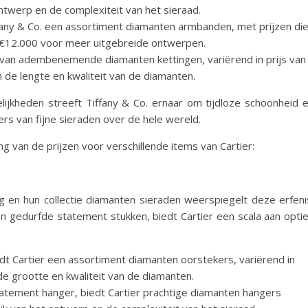
ntwerp en de complexiteit van het sieraad.
fany & Co. een assortiment diamanten armbanden, met prijzen di
 €12.000 voor meer uitgebreide ontwerpen.
ie van adembenemende diamanten kettingen, variërend in prijs van
 de lengte en kwaliteit van de diamanten.
ijkheden streeft Tiffany & Co. ernaar om tijdloze schoonheid 
ers van fijne sieraden over de hele wereld.
ng van de prijzen voor verschillende items van Cartier:
ng en hun collectie diamanten sieraden weerspiegelt deze erfeni
n gedurfde statement stukken, biedt Cartier een scala aan opti
edt Cartier een assortiment diamanten oorstekers, variërend in
de grootte en kwaliteit van de diamanten.
tatement hanger, biedt Cartier prachtige diamanten hangers