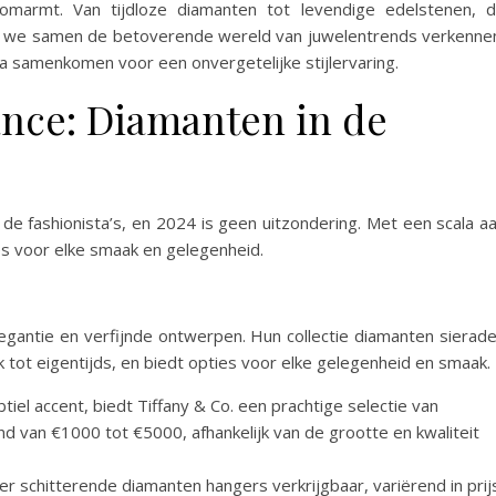
 omarmt. Van tijdloze diamanten tot levendige edelstenen, 
en we samen de betoverende wereld van juwelentrends verkenne
a samenkomen voor een onvergetelijke stijlervaring.
ance: Diamanten in de
 de fashionista’s, en 2024 is geen uitzondering. Met een scala a
pties voor elke smaak en gelegenheid.
elegantie en verfijnde ontwerpen. Hun collectie diamanten sierad
k tot eigentijds, en biedt opties voor elke gelegenheid en smaak.
iel accent, biedt Tiffany & Co. een prachtige selectie van
d van €1000 tot €5000, afhankelijk van de grootte en kwaliteit
r schitterende diamanten hangers verkrijgbaar, variërend in prij