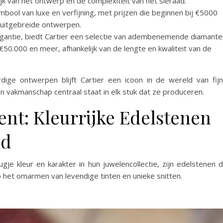
jk van het ontwerp en de complexiteit van het sieraad.
bool van luxe en verfijning, met prijzen die beginnen bij €5000
 uitgebreide ontwerpen.
legantie, biedt Cartier een selectie van adembenemende diamante
 €50.000 en meer, afhankelijk van de lengte en kwaliteit van de
ige ontwerpen blijft Cartier een icoon in de wereld van fij
en vakmanschap centraal staat in elk stuk dat ze produceren.
nt: Kleurrijke Edelstenen
id
je kleur en karakter in hun juwelencollectie, zijn edelstenen 
p het omarmen van levendige tinten en unieke snitten.