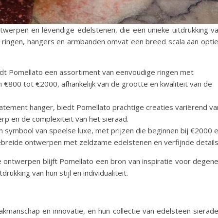
twerpen en levendige edelstenen, die een unieke uitdrukking v
e van ringen, hangers en armbanden omvat een breed scala aan opti
iedt Pomellato een assortiment van eenvoudige ringen met
n €800 tot €2000, afhankelijk van de grootte en kwaliteit van de
tatement hanger, biedt Pomellato prachtige creaties variërend va
rp en de complexiteit van het sieraad.
 symbool van speelse luxe, met prijzen die beginnen bij €2000 
breide ontwerpen met zeldzame edelstenen en verfijnde details
 ontwerpen blijft Pomellato een bron van inspiratie voor degen
rukking van hun stijl en individualiteit.
kmanschap en innovatie, en hun collectie van edelsteen sierad